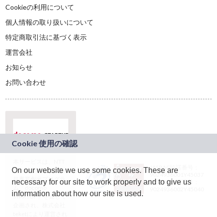
Cookieの利用について
個人情報の取り扱いについて
特定商取引法に基づく表示
運営会社
お知らせ
お問い合わせ
本サービスは、NTT
JASRAC許諾番号：
On our website we use some cookies. These are
ドコモグループの新
9024936001Y45037
規事業創出プログラ
necessary for our site to work properly and to give us
JASRAC許諾番号：
ム「docomo
9024936002Y45040
information about how our site is used.
STARTUP」を通じて
企画され、株式会社
teketにより運営され