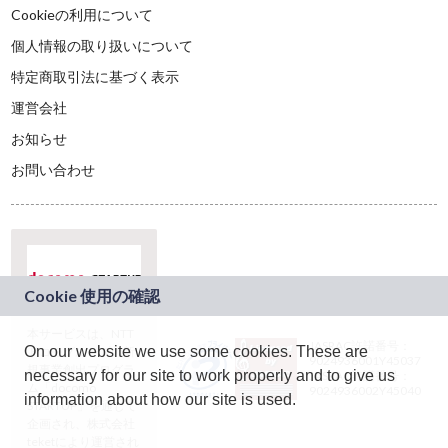
Cookieの利用について
個人情報の取り扱いについて
特定商取引法に基づく表示
運営会社
お知らせ
お問い合わせ
本サービスは、NTT
JASRAC許諾番号：
On our website we use some cookies. These are
ドコモグループの新
9024936001Y45037
規事業創出プログラ
necessary for our site to work properly and to give us
JASRAC許諾番号：
ム「docomo
9024936002Y45040
information about how our site is used.
STARTUP」を通じて
企画され、株式会社
teketにより運営され