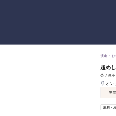
演劇・お
超めし
甍ノ波座
オン
主
演劇・