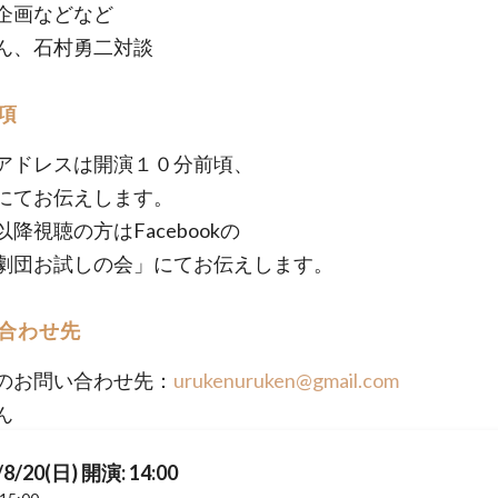
企画などなど
ん、石村勇二対談
項
アドレスは開演１０分前頃、
にてお伝えします。
降視聴の方はFacebookの
劇団お試しの会」にてお伝えします。
合わせ先
のお問い合わせ先：
urukenuruken@gmail.com
ん
/8/20(日) 開演: 14:00