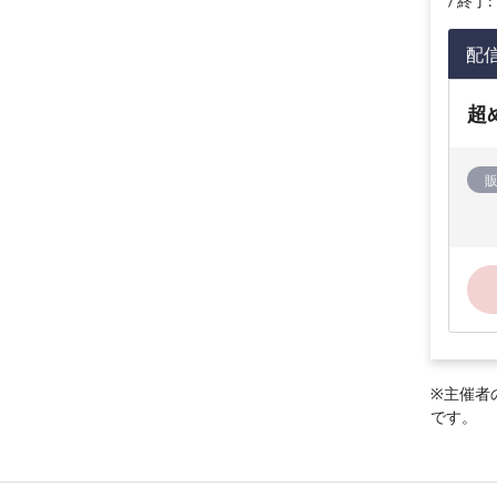
終了: 
配
超
※主催者
です。