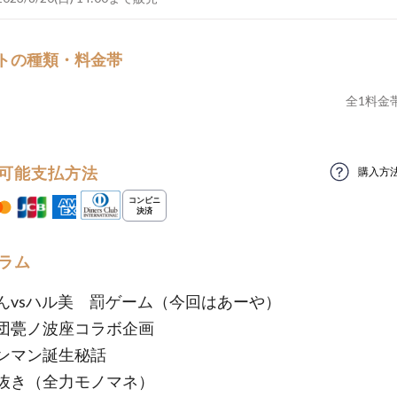
トの種類・料金帯
全
1
料金
可能支払方法
購入方
ラム
んvsハル美 罰ゲーム（今回はあーや）
団甍ノ波座コラボ企画
ンマン誕生秘話
抜き（全力モノマネ）