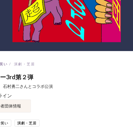
笑い
演劇・芝居
ー3rd第２弾
 石村勇二さんとコラボ公演
ライン
催者団体情報
お笑い
演劇・芝居