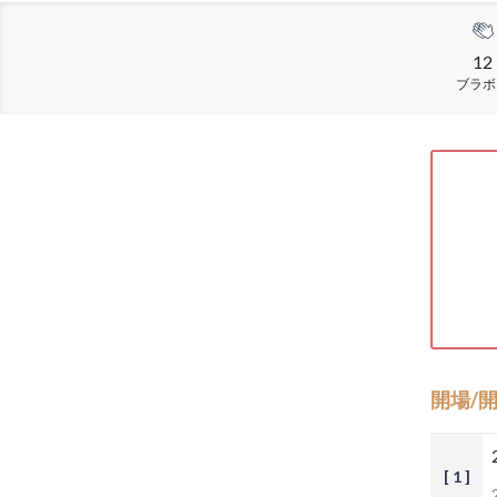
12
ブラボ
開場/
[ 1 ]