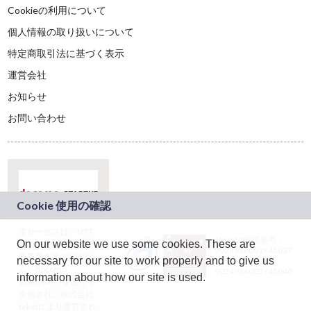
Cookieの利用について
個人情報の取り扱いについて
特定商取引法に基づく表示
運営会社
お知らせ
お問い合わせ
本サービスは、NTT
JASRAC許諾番号：
On our website we use some cookies. These are
ドコモグループの新
9024936001Y45037
規事業創出プログラ
necessary for our site to work properly and to give us
JASRAC許諾番号：
ム「docomo
9024936002Y45040
information about how our site is used.
STARTUP」を通じて
企画され、株式会社
teketにより運営され