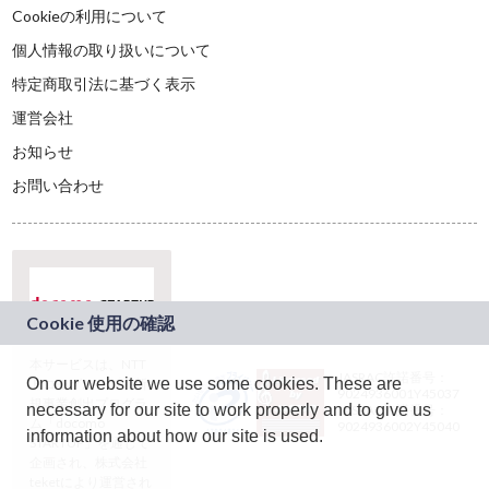
Cookieの利用について
個人情報の取り扱いについて
特定商取引法に基づく表示
運営会社
お知らせ
お問い合わせ
本サービスは、NTT
JASRAC許諾番号：
On our website we use some cookies. These are
ドコモグループの新
9024936001Y45037
規事業創出プログラ
necessary for our site to work properly and to give us
JASRAC許諾番号：
ム「docomo
9024936002Y45040
information about how our site is used.
STARTUP」を通じて
企画され、株式会社
teketにより運営され