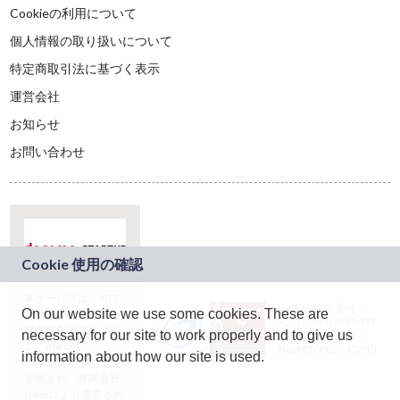
Cookieの利用について
個人情報の取り扱いについて
特定商取引法に基づく表示
運営会社
お知らせ
お問い合わせ
本サービスは、NTT
JASRAC許諾番号：
On our website we use some cookies. These are
ドコモグループの新
9024936001Y45037
規事業創出プログラ
necessary for our site to work properly and to give us
JASRAC許諾番号：
ム「docomo
9024936002Y45040
information about how our site is used.
STARTUP」を通じて
企画され、株式会社
teketにより運営され