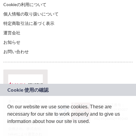
Cookieの利用について
個人情報の取り扱いについて
特定商取引法に基づく表示
運営会社
お知らせ
お問い合わせ
本サービスは、NTT
JASRAC許諾番号：
On our website we use some cookies. These are
ドコモグループの新
9024936001Y45037
規事業創出プログラ
necessary for our site to work properly and to give us
JASRAC許諾番号：
ム「docomo
9024936002Y45040
information about how our site is used.
STARTUP」を通じて
企画され、株式会社
teketにより運営され