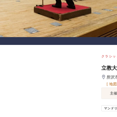
クラシッ
立教大
所沢
[ 地
主
マンド