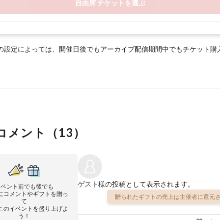
自由席 チケットを選ぶ
の設定によっては、開催日後でもアーカイブ配信期間中でもチケット購
コメント（
13
）
ゲスト
様の投稿として表示されます。
イベント前でも後でも
にコメントやギフトを贈っ
贈られたギフトの売上は主催者に還元さ
て
このイベントを盛り上げよ
う！