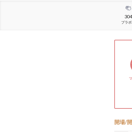
30
ブラボ
開場/