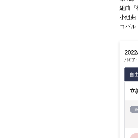
組曲『
小組曲
コバル
2022
終了: 
自
立