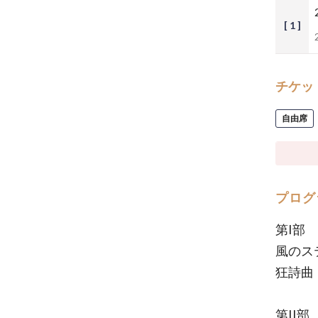
[ 1 ]
チケッ
自由席
プログ
第I部
風のス
狂詩曲
第II部