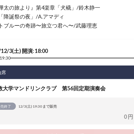
樺太の旅より』第4楽章「犬橇」/鈴木静一
「降誕祭の夜」/A.アマディ
トブルーの奇跡〜旅立つ君へ〜/武藤理恵
/12/3(土) 開演: 18:00
19:30
由席
教大学マンドリンクラブ 第56回定期演奏会
販売終了
12/3(土) 19:30 まで販売
0 円