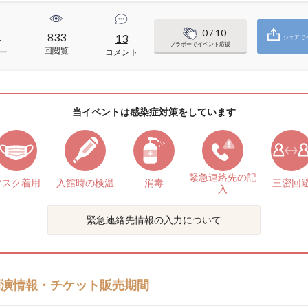
0
/ 10
833
4
13
シェアで
ブラボーでイベント応援
回閲覧
ー
コメント
当イベントは感染症対策をしています
緊急連絡先の
記
マスク着用
入館時の検温
消毒
三密回
入
緊急連絡先情報の入力について
開演情報・チケット販売期間