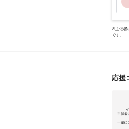
※主催者
です。
応援
主催者
一緒に