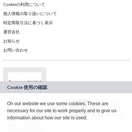
Cookieの利用について
個人情報の取り扱いについて
特定商取引法に基づく表示
運営会社
お知らせ
お問い合わせ
本サービスは、NTT
JASRAC許諾番号：
On our website we use some cookies. These are
ドコモグループの新
9024936001Y45037
規事業創出プログラ
necessary for our site to work properly and to give us
JASRAC許諾番号：
ム「docomo
9024936002Y45040
information about how our site is used.
STARTUP」を通じて
企画され、株式会社
teketにより運営され