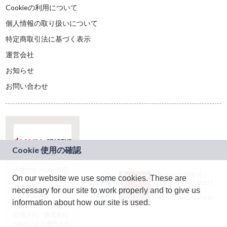
Cookieの利用について
個人情報の取り扱いについて
特定商取引法に基づく表示
運営会社
お知らせ
お問い合わせ
本サービスは、NTT
JASRAC許諾番号：
On our website we use some cookies. These are
ドコモグループの新
9024936001Y45037
規事業創出プログラ
necessary for our site to work properly and to give us
JASRAC許諾番号：
ム「docomo
9024936002Y45040
information about how our site is used.
STARTUP」を通じて
企画され、株式会社
teketにより運営され