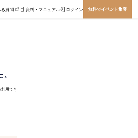
無料でイベント集客
ある質問
資料・マニュアル
ログイン
た。
在利用でき