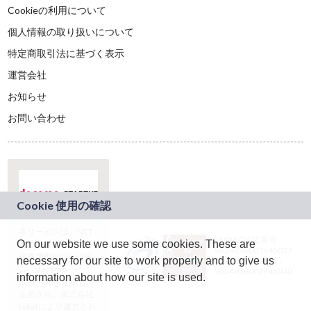
Cookieの利用について
個人情報の取り扱いについて
特定商取引法に基づく表示
運営会社
お知らせ
お問い合わせ
本サービスは、NTT
JASRAC許諾番号：
On our website we use some cookies. These are
ドコモグループの新
9024936001Y45037
規事業創出プログラ
necessary for our site to work properly and to give us
JASRAC許諾番号：
ム「docomo
9024936002Y45040
information about how our site is used.
STARTUP」を通じて
企画され、株式会社
teketにより運営され