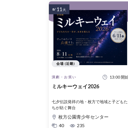
11
8/
火
会場 (近畿)
13:00 開
演劇・お笑い
ミルキーウェイ2026
七夕伝説発祥の地・枚方で地域と子どもた
ちが紡ぐ舞台
枚方公園青少年センター
40
235