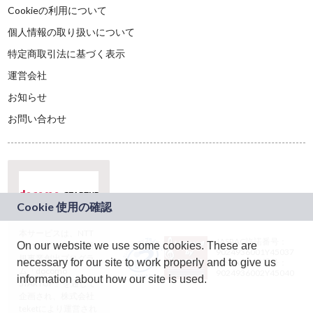
Cookieの利用について
個人情報の取り扱いについて
特定商取引法に基づく表示
運営会社
お知らせ
お問い合わせ
本サービスは、NTT
JASRAC許諾番号：
On our website we use some cookies. These are
ドコモグループの新
9024936001Y45037
規事業創出プログラ
necessary for our site to work properly and to give us
JASRAC許諾番号：
ム「docomo
9024936002Y45040
information about how our site is used.
STARTUP」を通じて
企画され、株式会社
teketにより運営され