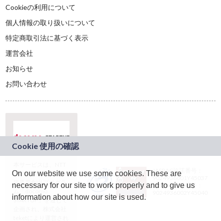
Cookieの利用について
個人情報の取り扱いについて
特定商取引法に基づく表示
運営会社
お知らせ
お問い合わせ
本サービスは、NTT
JASRAC許諾番号：
On our website we use some cookies. These are
ドコモグループの新
9024936001Y45037
規事業創出プログラ
necessary for our site to work properly and to give us
JASRAC許諾番号：
ム「docomo
9024936002Y45040
information about how our site is used.
STARTUP」を通じて
企画され、株式会社
teketにより運営され