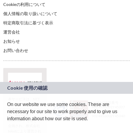
Cookieの利用について
個人情報の取り扱いについて
特定商取引法に基づく表示
運営会社
お知らせ
お問い合わせ
本サービスは、NTT
JASRAC許諾番号：
On our website we use some cookies. These are
ドコモグループの新
9024936001Y45037
規事業創出プログラ
necessary for our site to work properly and to give us
JASRAC許諾番号：
ム「docomo
9024936002Y45040
information about how our site is used.
STARTUP」を通じて
企画され、株式会社
teketにより運営され