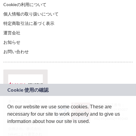
Cookieの利用について
個人情報の取り扱いについて
特定商取引法に基づく表示
運営会社
お知らせ
お問い合わせ
本サービスは、NTT
JASRAC許諾番号：
On our website we use some cookies. These are
ドコモグループの新
9024936001Y45037
規事業創出プログラ
necessary for our site to work properly and to give us
JASRAC許諾番号：
ム「docomo
9024936002Y45040
information about how our site is used.
STARTUP」を通じて
企画され、株式会社
teketにより運営され