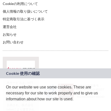
Cookieの利用について
個人情報の取り扱いについて
特定商取引法に基づく表示
運営会社
お知らせ
お問い合わせ
本サービスは、NTT
JASRAC許諾番号：
On our website we use some cookies. These are
ドコモグループの新
9024936001Y45037
規事業創出プログラ
necessary for our site to work properly and to give us
JASRAC許諾番号：
ム「docomo
9024936002Y45040
information about how our site is used.
STARTUP」を通じて
企画され、株式会社
teketにより運営され