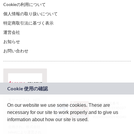
Cookieの利用について
個人情報の取り扱いについて
特定商取引法に基づく表示
運営会社
お知らせ
お問い合わせ
本サービスは、NTT
JASRAC許諾番号：
On our website we use some cookies. These are
ドコモグループの新
9024936001Y45037
規事業創出プログラ
necessary for our site to work properly and to give us
JASRAC許諾番号：
ム「docomo
9024936002Y45040
information about how our site is used.
STARTUP」を通じて
企画され、株式会社
teketにより運営され