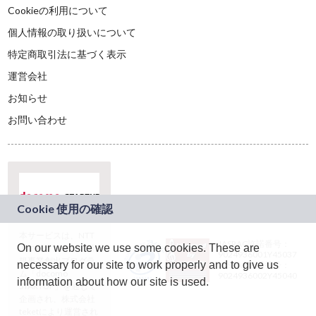
Cookieの利用について
個人情報の取り扱いについて
特定商取引法に基づく表示
運営会社
お知らせ
お問い合わせ
本サービスは、NTT
JASRAC許諾番号：
On our website we use some cookies. These are
ドコモグループの新
9024936001Y45037
規事業創出プログラ
necessary for our site to work properly and to give us
JASRAC許諾番号：
ム「docomo
9024936002Y45040
information about how our site is used.
STARTUP」を通じて
企画され、株式会社
teketにより運営され