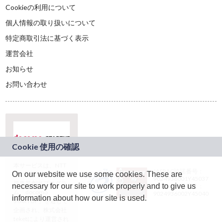
Cookieの利用について
個人情報の取り扱いについて
特定商取引法に基づく表示
運営会社
お知らせ
お問い合わせ
本サービスは、NTT
JASRAC許諾番号：
On our website we use some cookies. These are
ドコモグループの新
9024936001Y45037
規事業創出プログラ
necessary for our site to work properly and to give us
JASRAC許諾番号：
ム「docomo
9024936002Y45040
information about how our site is used.
STARTUP」を通じて
企画され、株式会社
teketにより運営され