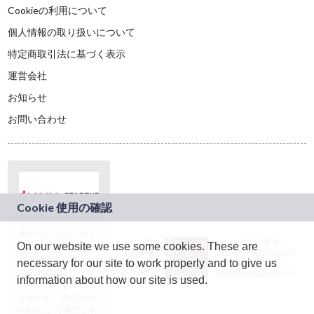
Cookieの利用について
個人情報の取り扱いについて
特定商取引法に基づく表示
運営会社
お知らせ
お問い合わせ
本サービスは、NTT
JASRAC許諾番号：
On our website we use some cookies. These are
ドコモグループの新
9024936001Y45037
規事業創出プログラ
necessary for our site to work properly and to give us
JASRAC許諾番号：
ム「docomo
9024936002Y45040
information about how our site is used.
STARTUP」を通じて
企画され、株式会社
teketにより運営され