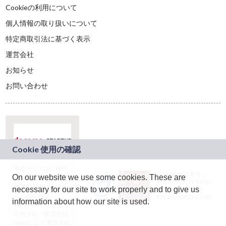
Cookieの利用について
個人情報の取り扱いについて
特定商取引法に基づく表示
運営会社
お知らせ
お問い合わせ
本サービスは、NTT
JASRAC許諾番号：
On our website we use some cookies. These are
ドコモグループの新
9024936001Y45037
規事業創出プログラ
necessary for our site to work properly and to give us
JASRAC許諾番号：
ム「docomo
9024936002Y45040
information about how our site is used.
STARTUP」を通じて
企画され、株式会社
teketにより運営され