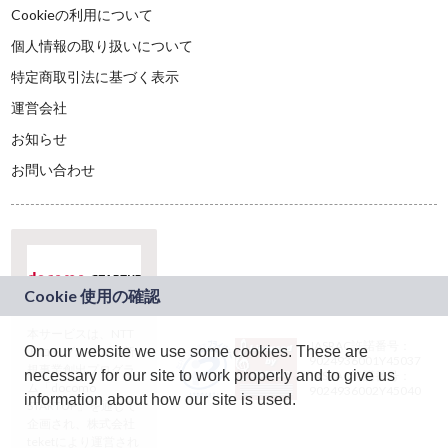
Cookieの利用について
個人情報の取り扱いについて
特定商取引法に基づく表示
運営会社
お知らせ
お問い合わせ
本サービスは、NTT
JASRAC許諾番号：
On our website we use some cookies. These are
ドコモグループの新
9024936001Y45037
規事業創出プログラ
necessary for our site to work properly and to give us
JASRAC許諾番号：
ム「docomo
9024936002Y45040
information about how our site is used.
STARTUP」を通じて
企画され、株式会社
teketにより運営され