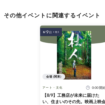
その他イベントに関連するイベント
9
8/
日
+ 他 5
会場 (関東)
0:00 開
アート・文化
【8/9】工務店が未来に届けた
い、住まいのその先。映画上映