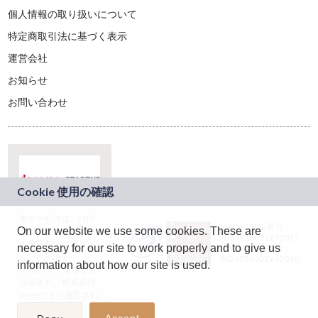
個人情報の取り扱いについて
特定商取引法に基づく表示
運営会社
お知らせ
お問い合わせ
本サービスは、NTT
JASRAC許諾番号：
On our website we use some cookies. These are
ドコモグループの新
9024936001Y45037
規事業創出プログラ
necessary for our site to work properly and to give us
JASRAC許諾番号：
ム「docomo
9024936002Y45040
information about how our site is used.
STARTUP」を通じて
企画され、株式会社
teketにより運営され
ています。