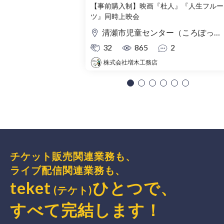
【事前購入制】映画『杜人』『人生フルー
ツ』同時上映会
清瀬市児童センター（ころぽっくる）東京都清瀬市中清戸3-235-5
32
865
2
株式会社増木工務店
チケット販売関連業務も、
ライブ配信関連業務も、
teket
ひとつで、
(テケト)
すべて完結
します
！