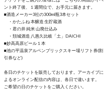
ント終了後、１週間位で、お手元に届きます。
■酒造メーカー3社の300ml瓶3本セット
・かたふね 本醸造 生貯蔵酒
・君の井 純米 山廃仕込み
・頚城酒造 八惠久比岐「土」DAICHI
■妙高高原ビール１本
■池の平温泉アルペンブリックスキー場リフト券(割
引券など)
各日のチケットを販売しております。アーカイブに
よるオンライン配信の内容は、各日で違います。
ご希望の日のチケットをご購入ください。