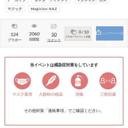
マジック
Magician-KAZ
0
/ 10
2060
124
50
シェアでイベント応
ブラボーでイベント応援
回閲覧
ブラボー
コメント
援
当イベントは感染症対策をしています
マスク着用
入館時の検温
消毒
三密回避
その他対策「
連絡事項
」でご確認ください。