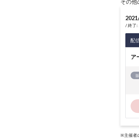
その他
2021
終了: 
配
ア
※主催者