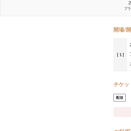
2
ブラ
開場/
[ 1 ]
チケッ
配信