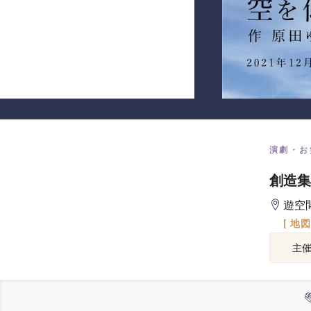
演劇・お
創造集
遊空
[ 地
主