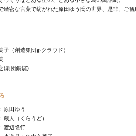
緻密な言葉で紡がれた原田ゆう氏の世界、是非、ご観
美子（創造集団g-クラウド）
美
之(劇団銅鑼)
ろ
原田ゆう
蔵人（くらうど）
：渡辺隆行