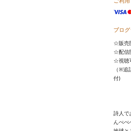
ご利用
プログ
☆販売開始
☆配信開始
☆視聴可
（※追記
付)
詩人で
んぺぺ
地球と