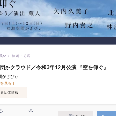
笑い
演劇・芝居
団g-クラウド／令和3年12月公演 『空を仰ぐ』
間がざびぃ
図を見る ]
催者団体情報