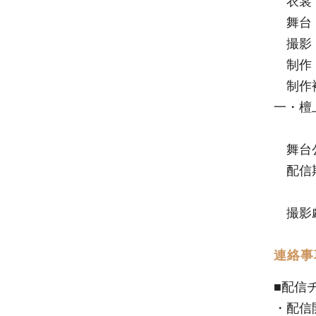
衣裳・
舞台
撮影
制作
制作補
一・檀
舞台公演
配信期間2
撮影劇
連絡事
■配信
・配信開始