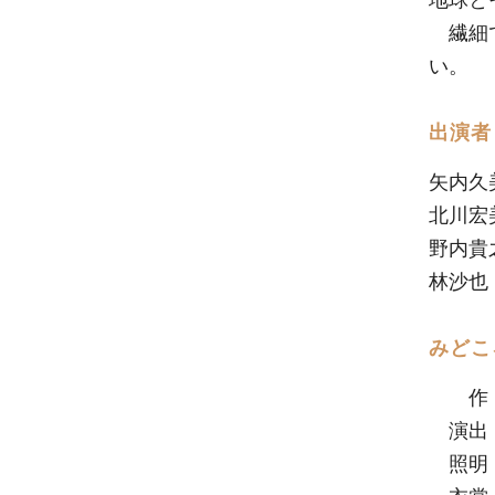
繊細で
い。
出演者
矢内久
北川宏
野内貴
林沙也
みどこ
作：
演出：
照明