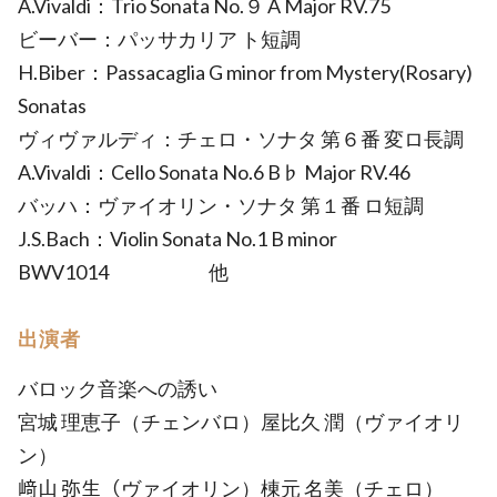
A.Vivaldi：Trio Sonata No.９ A Major RV.75
ビーバー：パッサカリア ト短調
H.Biber：Passacaglia G minor from Mystery(Rosary)
Sonatas
ヴィヴァルディ：チェロ・ソナタ 第６番 変ロ長調
A.Vivaldi：Cello Sonata No.6 B♭ Major RV.46
バッハ：ヴァイオリン・ソナタ 第１番 ロ短調
J.S.Bach：Violin Sonata No.1 B minor
BWV1014 他
出演者
バロック音楽への誘い
宮城 理恵子（チェンバロ）屋比久 潤（ヴァイオリ
ン）
﨑山 弥生（ヴァイオリン）棟元 名美（チェロ）