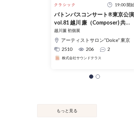
19:00 開
クラシック
バトンパスコンサート®東京公演
vol.81 越川 廉（Composer) 共演 :
山本 大地(Violin) 小林 颯樹
越川簾 初個展
(Clarinet) 藤吉 歌音(Piano）
アーティストサロン“Dolce” 東京
2510
206
2
株式会社サウンドテラス
もっと見る