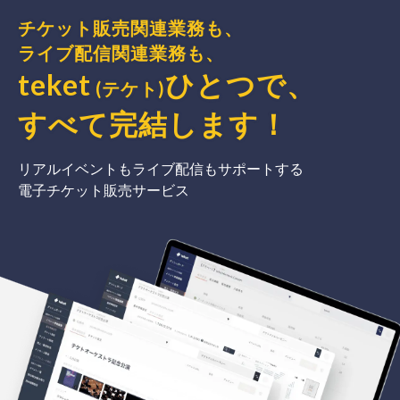
チケット販売関連業務も、
ライブ配信関連業務も、
teket
ひとつで、
(テケト)
すべて完結
します
！
リアルイベントもライブ配信もサポートする
電子チケット販売サービス