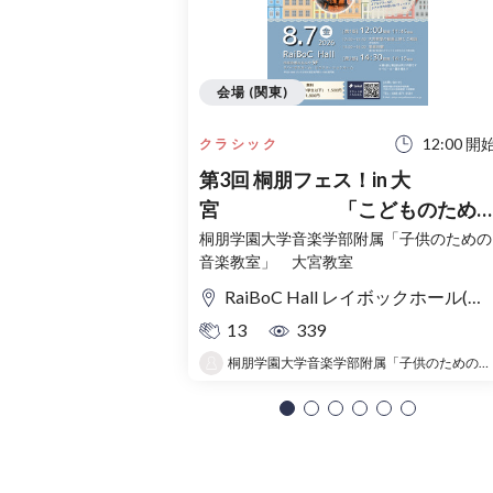
会場 (関東)
12:00 開
クラシック
第3回 桐朋フェス！in 大
宮 「こどものため
コンサート」〜出かけよう！音
桐朋学園大学音楽学部附属「子供のための
音楽教室」 大宮教室
の旅〜
RaiBoC Hall レイボックホール(市民会館おおみや) 5F リハーサルルーム・レクリエーションルーム
13
339
桐朋学園大学音楽学部附属「子供のための音楽教室 」大宮教室