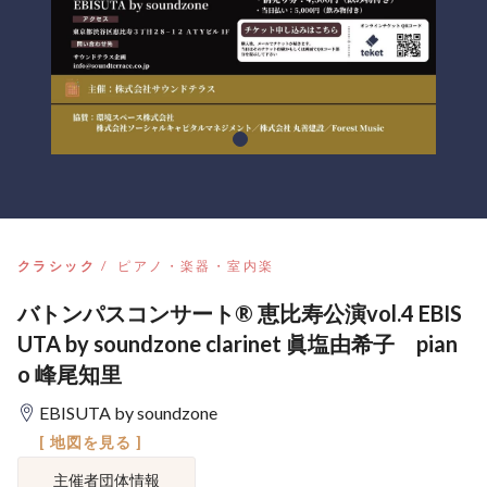
クラシック
ピアノ・楽器・室内楽
バトンパスコンサート®︎ 恵比寿公演vol.4 EBIS
UTA by soundzone clarinet 眞塩由希子 pian
o 峰尾知里
EBISUTA by soundzone
[ 地図を見る ]
主催者団体情報