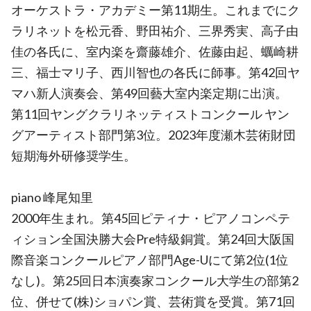
オーケストラ・アカデミー第11期生。これまでにク
ラリネットを松元香、野田祐介、三界秀実、高子由
佳の各氏に、室内楽を齋藤雄介、佐藤由起、蠣崎耕
三、福士マリ子、西川智也の各氏に師事。第42回ヤ
マハ新人演奏会、第49回藝大室内楽定期に出演。
第11回ヤングクラリネッティストコンクール ヤン
グアーティスト部門第3位。2023年度瀬木芸術財団
短期海外研修奨学生。
piano 峰尾知里
2000年生まれ。第45回ピティナ・ピアノコンペテ
ィション全国決勝大会Pre特級銅賞。第24回大阪国
際音楽コンクールピアノ部門Age-Uにて第2位(1位
なし)。第25回日本演奏家コンクール大学生の部第2
位、併せて(株)ショパン賞、芸術賞を受賞。第71回