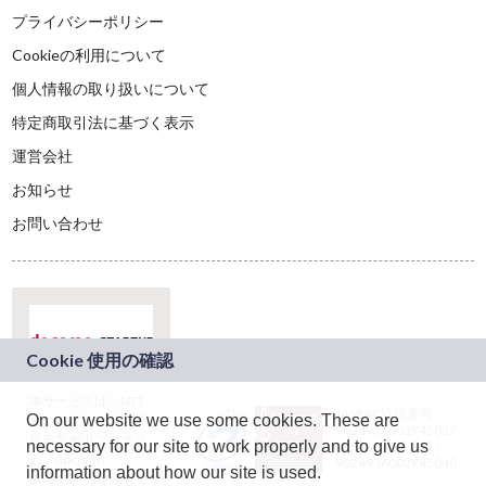
プライバシーポリシー
Cookieの利用について
個人情報の取り扱いについて
特定商取引法に基づく表示
運営会社
お知らせ
お問い合わせ
本サービスは、NTT
JASRAC許諾番号：
On our website we use some cookies. These are
ドコモグループの新
9024936001Y45037
規事業創出プログラ
necessary for our site to work properly and to give us
JASRAC許諾番号：
ム「docomo
9024936002Y45040
information about how our site is used.
STARTUP」を通じて