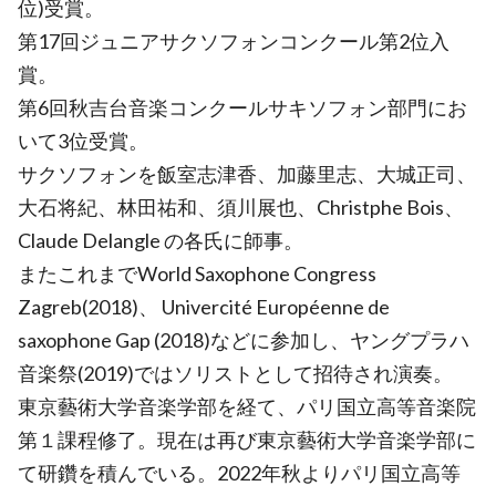
位)受賞。
第17回ジュニアサクソフォンコンクール第2位入
賞。
第6回秋吉台音楽コンクールサキソフォン部門にお
いて3位受賞。
サクソフォンを飯室志津香、加藤里志、大城正司、
大石将紀、林田祐和、須川展也、Christphe Bois、
Claude Delangle の各氏に師事。
またこれまでWorld Saxophone Congress
Zagreb(2018)、 Univercité Européenne de
saxophone Gap (2018)などに参加し、ヤングプラハ
音楽祭(2019)ではソリストとして招待され演奏。
東京藝術大学音楽学部を経て、パリ国立高等音楽院
第１課程修了。現在は再び東京藝術大学音楽学部に
て研鑽を積んでいる。2022年秋よりパリ国立高等