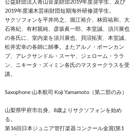
公益財団法人青山音楽財団2019年度奨学生、及び
2019年度瀬木芸術財団短期海外研修奨学生。
サクソフォンを平井尚之、堀江裕介、林田祐和、大
石将紀、有村親純、彦坂眞一郎、本堂誠、須川展也
の各氏に、室内楽を須川展也、貝沼拓実、本堂誠、
松井宏幸の各師に師事。またアルノ・ボーンカン
プ、アレクサンドル・スーヤ、ジェローム・ララ
ン、ニキータ・ズィミン各氏のマスタークラスを受
講。
Saxophone 山本航司 Koji Yamamoto（第二部のみ）
山梨県甲府市出身。8歳よりサクソフォンを始め
る。
第16回日本ジュニア管打楽器コンクール金賞(第1