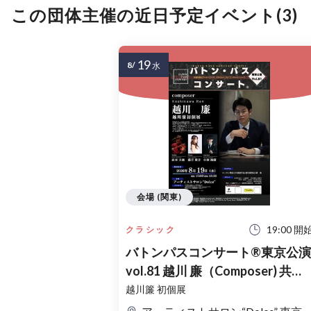
この団体主催の近日予定イベント(3)
19
8/
水
会場 (関東)
19:00 開
クラシック
バトンパスコンサート®東京公演
vol.81 越川 廉（Composer) 共演 :
山本 大地(Violin) 小林 颯樹
越川簾 初個展
(Clarinet) 藤吉 歌音(Piano）