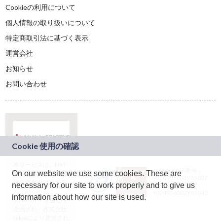
Cookieの利用について
個人情報の取り扱いについて
特定商取引法に基づく表示
運営会社
お知らせ
お問い合わせ
本サービスは、NTT
JASRAC許諾番号：
On our website we use some cookies. These are
ドコモグループの新
9024936001Y45037
規事業創出プログラ
necessary for our site to work properly and to give us
JASRAC許諾番号：
ム「docomo
9024936002Y45040
information about how our site is used.
STARTUP」を通じて
企画され、株式会社
teketにより運営され