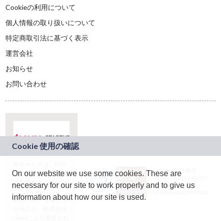
Cookieの利用について
個人情報の取り扱いについて
特定商取引法に基づく表示
運営会社
お知らせ
お問い合わせ
本サービスは、NTT
JASRAC許諾番号：
On our website we use some cookies. These are
ドコモグループの新
9024936001Y45037
規事業創出プログラ
necessary for our site to work properly and to give us
JASRAC許諾番号：
ム「docomo
9024936002Y45040
information about how our site is used.
STARTUP」を通じて
企画され、株式会社
teketにより運営され