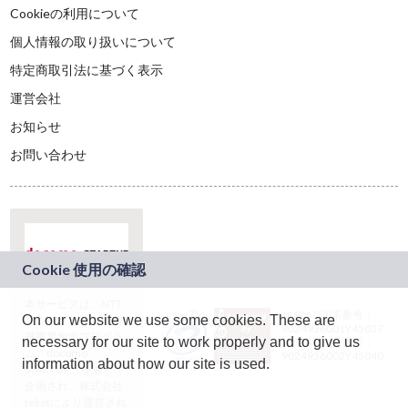
Cookieの利用について
個人情報の取り扱いについて
特定商取引法に基づく表示
運営会社
お知らせ
お問い合わせ
本サービスは、NTT
JASRAC許諾番号：
On our website we use some cookies. These are
ドコモグループの新
9024936001Y45037
規事業創出プログラ
necessary for our site to work properly and to give us
JASRAC許諾番号：
ム「docomo
9024936002Y45040
information about how our site is used.
STARTUP」を通じて
企画され、株式会社
teketにより運営され