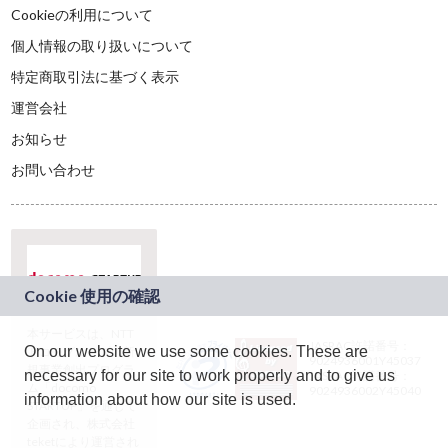
Cookieの利用について
個人情報の取り扱いについて
特定商取引法に基づく表示
運営会社
お知らせ
お問い合わせ
本サービスは、NTT
JASRAC許諾番号：
On our website we use some cookies. These are
ドコモグループの新
9024936001Y45037
規事業創出プログラ
necessary for our site to work properly and to give us
JASRAC許諾番号：
ム「docomo
9024936002Y45040
information about how our site is used.
STARTUP」を通じて
企画され、株式会社
teketにより運営され