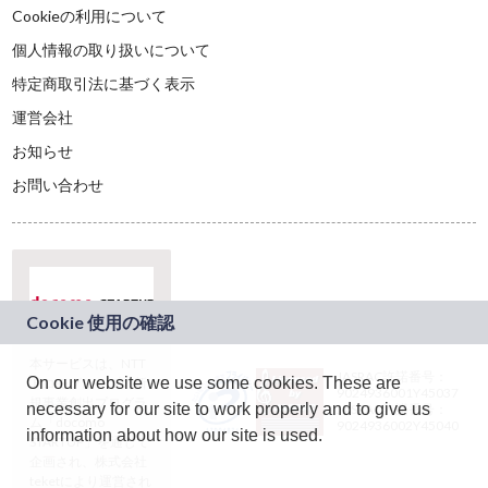
Cookieの利用について
個人情報の取り扱いについて
特定商取引法に基づく表示
運営会社
お知らせ
お問い合わせ
本サービスは、NTT
JASRAC許諾番号：
On our website we use some cookies. These are
ドコモグループの新
9024936001Y45037
規事業創出プログラ
necessary for our site to work properly and to give us
JASRAC許諾番号：
ム「docomo
9024936002Y45040
information about how our site is used.
STARTUP」を通じて
企画され、株式会社
teketにより運営され