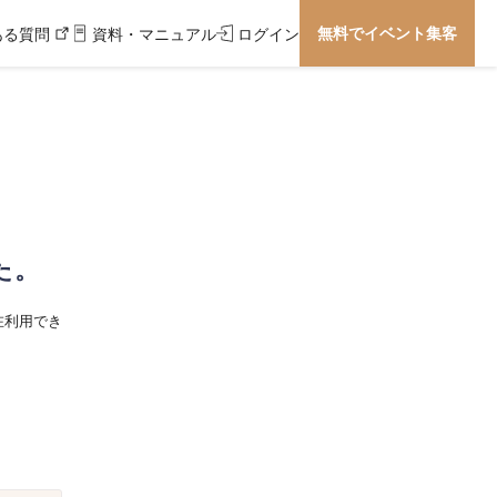
無料でイベント集客
ある質問
資料・マニュアル
ログイン
た。
在利用でき