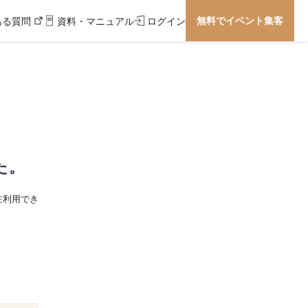
無料でイベント集客
ある質問
資料・マニュアル
ログイン
た。
在利用でき