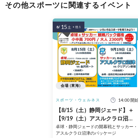
その他スポーツに関連するイベント
15
8/
土
+ 他 1
会場 (東海)
14:00 開
スポーツ・ウェルネス
【8/15（土）静岡ジェード】＋
【9/19（土）アスルクラロ沼
津】
卓球・静岡ジェードの開幕戦とサッカー・
アスルクラロ沼津のパッケージ