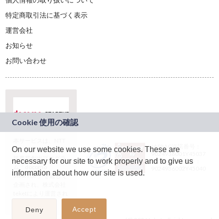
特定商取引法に基づく表示
運営会社
お知らせ
お問い合わせ
本サービスは、NTT
JASRAC許諾番号：
On our website we use some cookies. These are
ドコモグループの新
9024936001Y45037
規事業創出プログラ
necessary for our site to work properly and to give us
JASRAC許諾番号：
ム「docomo
9024936002Y45040
information about how our site is used.
STARTUP」を通じて
企画され、株式会社
teketにより運営され
ています。
Accept
Deny