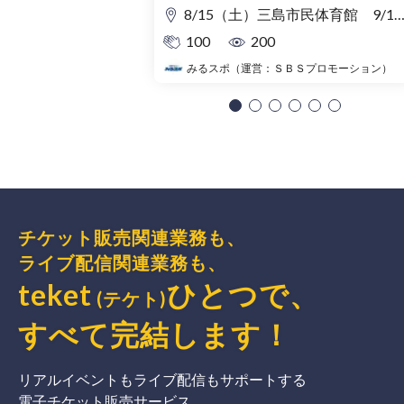
8/15（土）三島市民体育館 9/19（土）愛鷹広域公園多目的競技場
100
200
みるスポ（運営：ＳＢＳプロモーション）
チケット販売関連業務も、
ライブ配信関連業務も、
teket
ひとつで、
(テケト)
すべて完結
します
！
リアルイベントもライブ配信もサポートする
電子チケット販売サービス