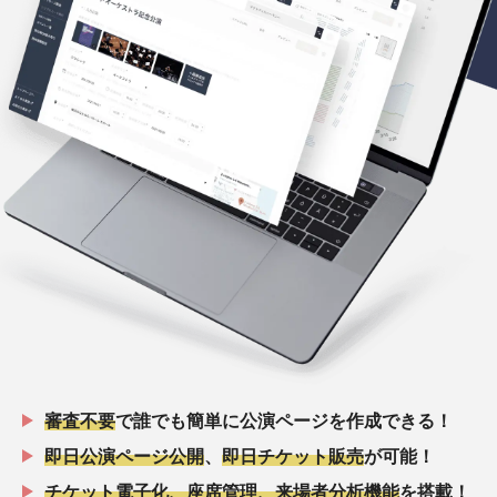
審査不要
で誰でも簡単に公演ページを作成できる！
即日公演ページ公開
、
即日チケット販売
が可能！
チケット電子化、座席管理、来場者分析機能
を搭載！