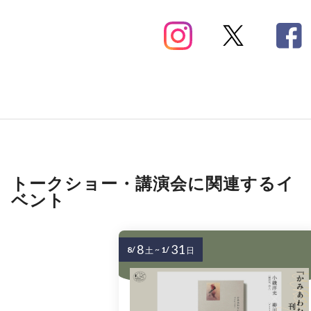
トークショー・講演会に関連するイ
ベント
8
31
8/
~
1/
土
日