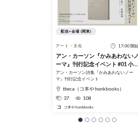
配信+会場 (関東)
17:00 開
アート・文化
アン・カーソン『かみあわない
ーマ』刊行記念イベント #01 小
洋光× 柳川智之×青柳菜摘
アン・カーソン詩集『かみあわないノー
マ』刊行記念イベント
theca（コ本や honkbooks）
37
108
コ本や honkbooks