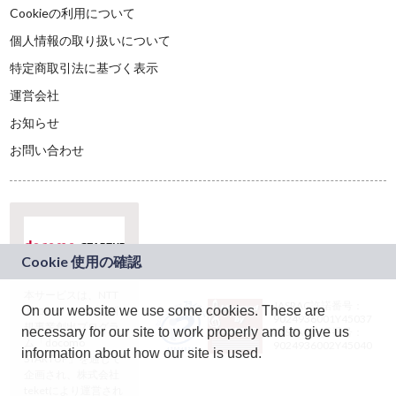
Cookieの利用について
個人情報の取り扱いについて
特定商取引法に基づく表示
運営会社
お知らせ
お問い合わせ
本サービスは、NTT
JASRAC許諾番号：
On our website we use some cookies. These are
ドコモグループの新
9024936001Y45037
規事業創出プログラ
necessary for our site to work properly and to give us
JASRAC許諾番号：
ム「docomo
9024936002Y45040
information about how our site is used.
STARTUP」を通じて
企画され、株式会社
teketにより運営され