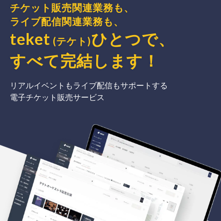
チケット販売関連業務も、
ライブ配信関連業務も、
teket
ひとつで、
(テケト)
すべて完結
します
！
リアルイベントもライブ配信もサポートする
電子チケット販売サービス