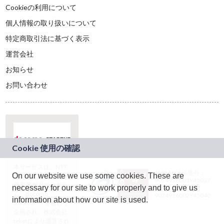
Cookieの利用について
個人情報の取り扱いについて
特定商取引法に基づく表示
運営会社
お知らせ
お問い合わせ
本サービスは、NTT
JASRAC許諾番号：
On our website we use some cookies. These are
ドコモグループの新
9024936001Y45037
規事業創出プログラ
necessary for our site to work properly and to give us
JASRAC許諾番号：
ム「docomo
9024936002Y45040
information about how our site is used.
STARTUP」を通じて
企画され、株式会社
teketにより運営され