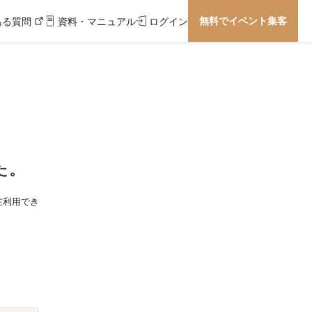
無料でイベント集客
ある質問
資料・マニュアル
ログイン
た。
在利用でき