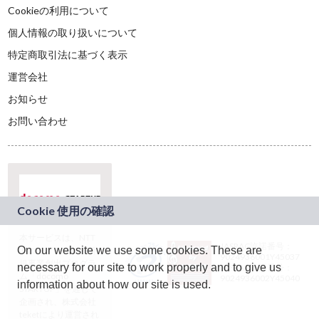
Cookieの利用について
個人情報の取り扱いについて
特定商取引法に基づく表示
運営会社
お知らせ
お問い合わせ
本サービスは、NTT
JASRAC許諾番号：
On our website we use some cookies. These are
ドコモグループの新
9024936001Y45037
規事業創出プログラ
necessary for our site to work properly and to give us
JASRAC許諾番号：
ム「docomo
9024936002Y45040
information about how our site is used.
STARTUP」を通じて
企画され、株式会社
teketにより運営され