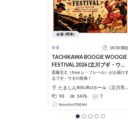
会場 (関東)
18:30 開
音楽
TACHIKAWA BOOGIE WOOGIE
FESTIVAL 2026 (立川ブギ・ウ
ギ・フェスティバル)
斎藤圭土（from レ・フレール）がお届け
るブギ・ウギの祭典！
たましんRISURUホール（立川市市民会館） 大ホール
93
1476
7
Raise the STREAM