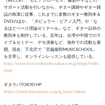
（ex.CCB）、セピアンローゼス、藤あや子などの
サポート活動を行いながら、ギター講師やギター雑
誌の執筆に従事。これまでに多数のギター教則本＆
DVDのほか、「ポピュラー・ピアノ入門」や「な
るほどベース理論ゼミナール」など、ギター以外の
教則本も制作している。近年は、台湾や中国でのラ
イブ＆セミナー、デモ演奏など、海外での活動も展
開。現在、下北沢で「宮脇俊郎MUSICSCHOOL」
を主宰し、オンラインレッスンも提供している。
http://www.trussrodstudio.sakura.ne.jp/mtgs/index.
html
ギタラバTOKYO HP
https://www.shimamura.co.jp/g_lover/tokyo/