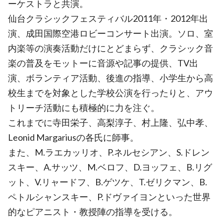
ーケストラと共演。
仙台クラシックフェスティバル2011年・2012年出
演、成田国際空港ロビーコンサート出演。ソロ、室
内楽等の演奏活動だけにとどまらず、クラシック音
楽の普及をモットーに音源や記事の提供、TV出
演、ボランティア活動、後進の指導、小学生から高
校生までを対象とした学校公演を行ったりと、アウ
トリーチ活動にも積極的に力を注ぐ。
これまでに寺田栄子、高梨淳子、村上隆、弘中孝、
Leonid Margariusの各氏に師事。
また、M.ラエカッリオ、P.ネルセシアン、S.ドレン
スキー、A.サッツ、M.ベロフ、D.ヨッフェ、B.リグ
ット、V.リャードフ、B.ゲツケ、T.ゼリクマン、B.
ペトルシャンスキー、P.ドヴァイヨンといった世界
的なピアニスト・教授陣の指導を受ける。