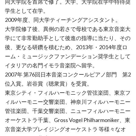
同大学院を首席で修了。大学、大学院在学中特待奨
学生として在学。
2009年度、同大学ティーチングアシスタント。
大学院修了後、異例の若さで母校である東京音楽大
学にて非常勤助手として後進の指導に当たり、その
後、更なる研鑽を積むため、2013年・2014年度ロ
ーム・ミュージックファンデーション奨学生として
イタリアの名門イモラ音楽院へ留学。
2007年 第76回日本音楽コンクールピアノ部門 第2
位入賞。岩谷賞（聴衆賞）を受賞。
東京シティ・フィルハーモニック管弦楽団、東京フ
ィルハーモニー交響楽団、神奈川フィルハーモニー
管弦楽団、千葉交響楽団、ニューフィルハーモニー
オーケストラ千葉、Gross Vogel Philharmoniker、東
京音楽大学ブレイジングオーケストラ 等様々なオ