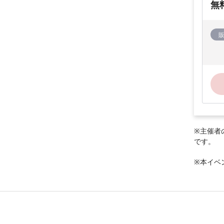
無
※主催者
です。
※本イベ