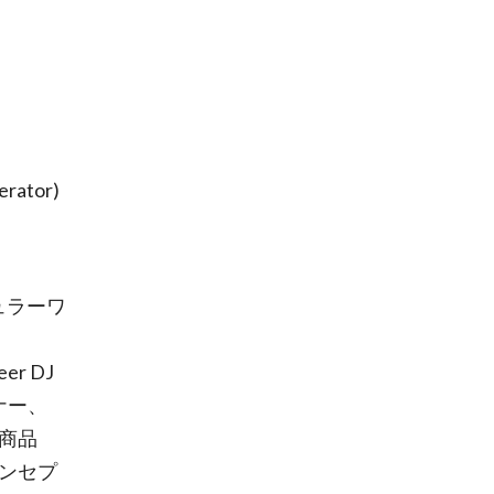
rator)
ジュラーワ
r DJ
ナー、
新商品
シンセプ