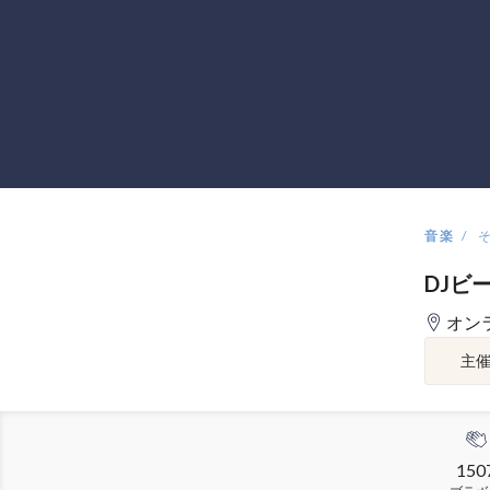
音楽
DJビ
オン
主
150