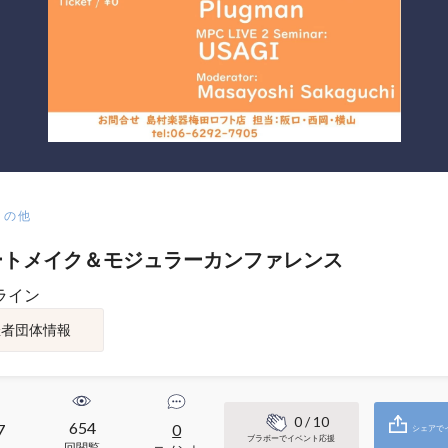
その他
ートメイク＆モジュラーカンファレンス
ライン
催者団体情報
0
/ 10
654
7
0
シェアで
ブラボーでイベント応援
回閲覧