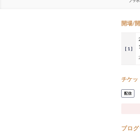
ブラボ
開場/
[ 1 ]
チケッ
配信
プログ