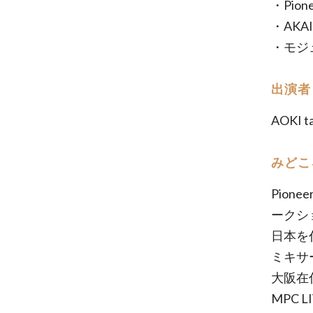
・Pion
・AKA
・モジ
出演者
AOKI t
みどこ
Pion
ークシ
日本を代
ミキサ
大阪在
MPC