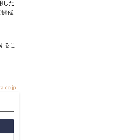
用した
で開催。
するこ
.co.jp