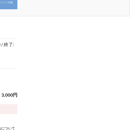
イベント応援
 / 終了:
3,000
円
法について