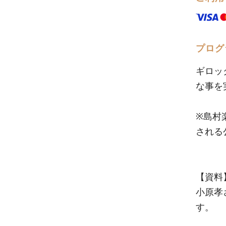
プログ
ギロッ
な事を
※島村
される
【資料
小原孝
す。