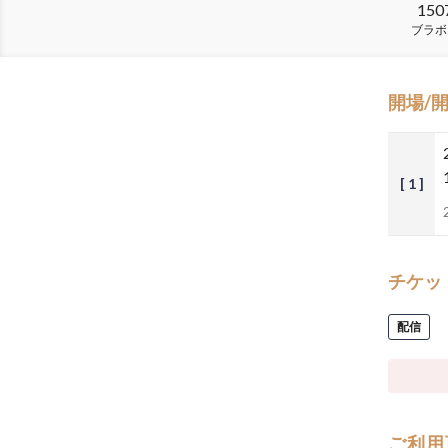
150
ブラボ
開場/
[ 1 ]
チケッ
配信
ご利用