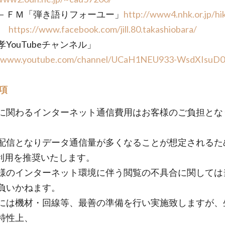
－ＦＭ「弾き語りフォーユー」
http://www4.nhk.or.jp/hik
B
https://www.facebook.com/jill.80.takashiobara/
孝YouTubeチャンネル」
//www.youtube.com/channel/UCaH1NEU933-WsdXIsuD0
項
に関わるインターネット通信費用はお客様のご負担とな
配信となりデータ通信量が多くなることが想定されるため
ご利用を推奨いたします。
様のインターネット環境に伴う閲覧の不具合に関しては
負いかねます。
には機材・回線等、最善の準備を行い実施致しますが、
特性上、