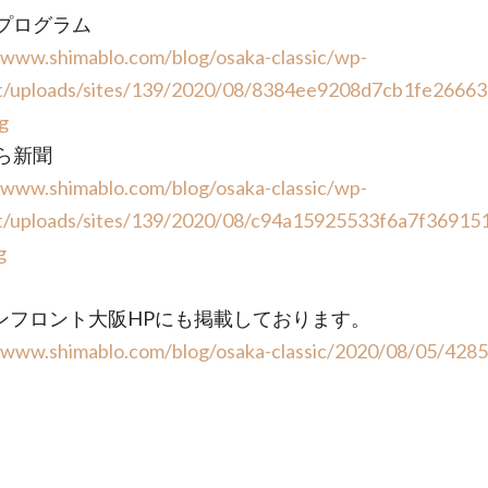
プログラム
/www.shimablo.com/blog/osaka-classic/wp-
t/uploads/sites/139/2020/08/8384ee9208d7cb1fe2666
g
ら新聞
/www.shimablo.com/blog/osaka-classic/wp-
t/uploads/sites/139/2020/08/c94a15925533f6a7f36915
g
ンフロント大阪HPにも掲載しております。
//www.shimablo.com/blog/osaka-classic/2020/08/05/4285