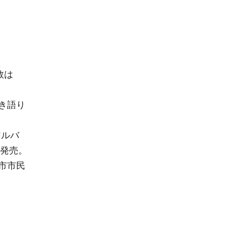
数は
弾き語り
アルバ
”発売。
市市民