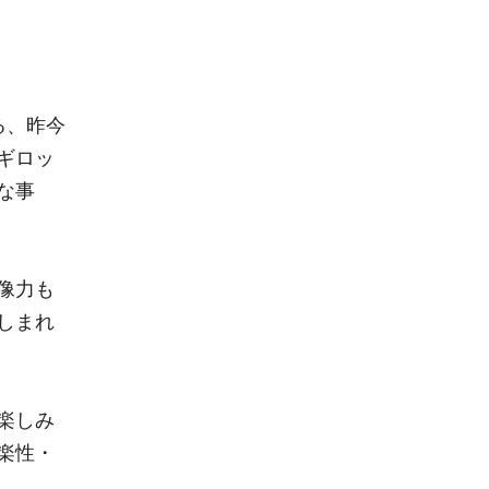
る、昨今
ギロッ
な事
像力も
しまれ
楽しみ
楽性・