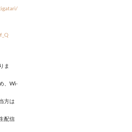
igatari/
f_Q
りま
、Wi-
当方は
生配信