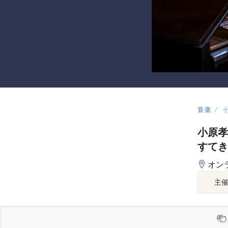
音楽
小原孝
すてき
オン
主