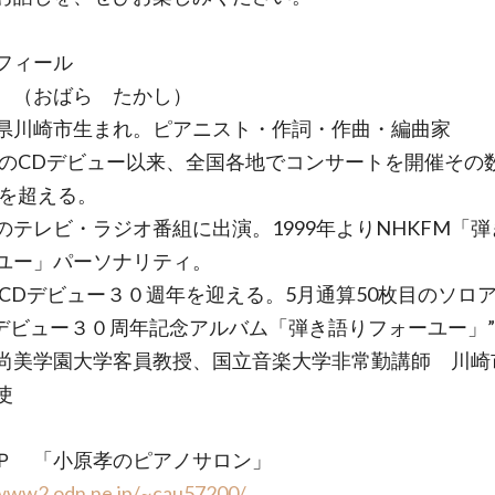
フィール
 （おばら たかし）
県川崎市生まれ。ピアニスト・作詞・作曲・編曲家
0年のCDデビュー以来、全国各地でコンサートを開催その
回を超える。
のテレビ・ラジオ番組に出演。1999年よりNHKFM「
ユー」パーソナリティ。
0年CDデビュー３０週年を迎える。5月通算50枚目のソロ
Dデビュー３０周年記念アルバム「弾き語りフォーユー」
尚美学園大学客員教授、国立音楽大学非常勤講師 川崎
使
Ｐ 「小原孝のピアノサロン」
/www2.odn.ne.jp/~cau57200/