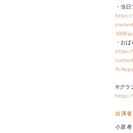
・当日
https:/
conten
1888.jp
・おば
https:/
conten
9c4a.jp
※グラ
https:
出演者
小原 孝