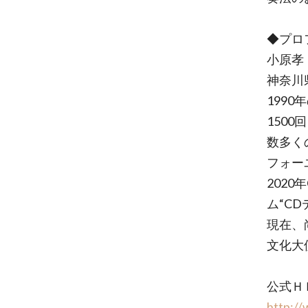
◆プロ
小原孝
神奈川
199
1500
数多く
フォー
202
ム“C
現在、
文化大
公式Ｈ
http:/