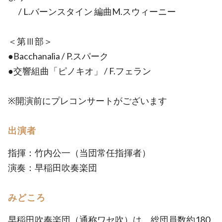
/ L.バーンスタイン 編曲M.スウィーニー
＜第Ⅲ部＞
●Bacchanalia / P.スパーク
●交響組曲「ピノキオ」 / F.フェラン
※開演前にプレコンサートがございます
出演者
指揮：竹内公一（当団常任指揮者）
演奏：早稲田吹奏楽団
みどころ
早稲田吹奏楽団（通称ワセ吹）は、総団員数約180