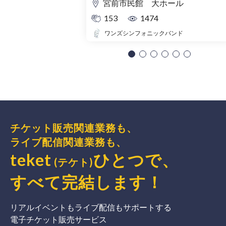
宮前市民館 大ホール
153
1474
ワンズシンフォニックバンド
チケット販売関連業務も、
ライブ配信関連業務も、
teket
ひとつで、
(テケト)
すべて完結
します
！
リアルイベントもライブ配信もサポートする
電子チケット販売サービス