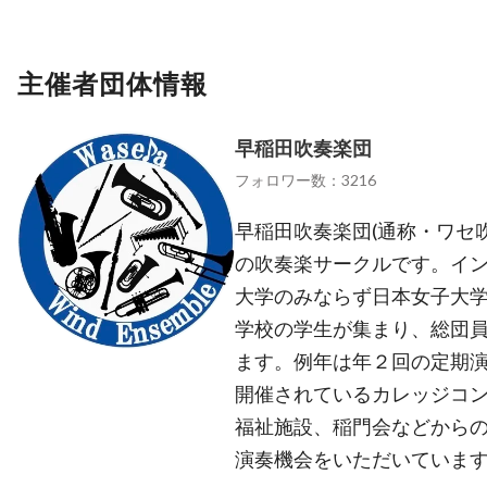
主催者団体情報
早稲田吹奏楽団
フォロワー数：3216
早稲田吹奏楽団(通称・ワセ
の吹奏楽サークルです。イ
大学のみならず日本女子大
学校の学生が集まり、総団員
ます。例年は年２回の定期
開催されているカレッジコ
福祉施設、稲門会などから
演奏機会をいただいていま