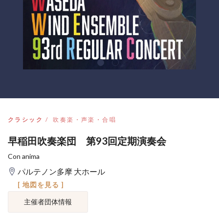
クラシック
吹奏楽・声楽・合唱
早稲田吹奏楽団 第93回定期演奏会
Con anima
パルテノン多摩 大ホール
[ 地図を見る ]
主催者団体情報