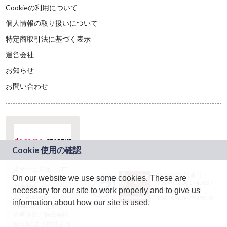
Cookieの利用について
個人情報の取り扱いについて
特定商取引法に基づく表示
運営会社
お知らせ
お問い合わせ
本サービスは、NTT
JASRAC許諾番号：
On our website we use some cookies. These are
ドコモグループの新
9024936001Y45037
規事業創出プログラ
necessary for our site to work properly and to give us
JASRAC許諾番号：
ム「docomo
9024936002Y45040
information about how our site is used.
STARTUP」を通じて
企画され、株式会社
teketにより運営され